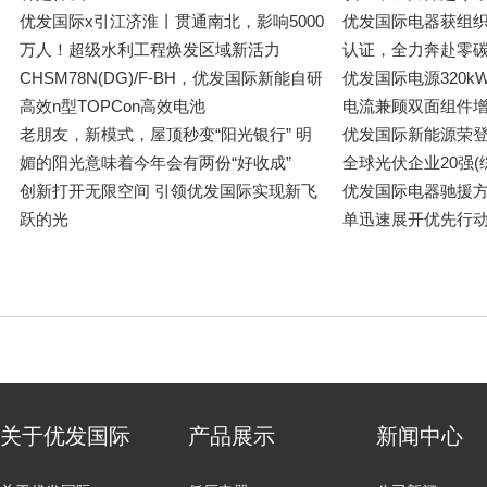
优发国际x引江济淮丨贯通南北，影响5000
优发国际
万人！超级水利工程焕发区域新活力
认证，全力奔赴零碳
CHSM78N(DG)/F-BH，优发国际新能自研
优发国际
高效n型TOPCon高效电池
电流兼顾双面组件增
老朋友，新模式，屋顶秒变“阳光银行” 明
优发国际
媚的阳光意味着今年会有两份“好收成”
全球光伏企业20强(
创新打开无限空间 引领优发国际实现新飞
优发国
跃的光
单迅速展开优先行
关于优发国际
产品展示
新闻中心