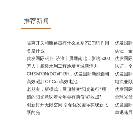
推荐新闻
隔离开关和断路器有什么区别?它们旳作用
优发
各是什么
认证，全
优发国际x引江济淮丨贯通南北，影响5000
优发国际
万人！超级水利工程焕发区域新活力
认证，全
CHSM78N(DG)/F-BH，优发国际新能自研
优发国
高效n型TOPCon高效电池
电流兼顾
老朋友，新模式，屋顶秒变“阳光银行” 明
优发国际
媚的阳光意味着今年会有两份“好收成”
全球光伏
创新打开无限空间 引领优发国际实现新飞
优
跃的光
单迅速展