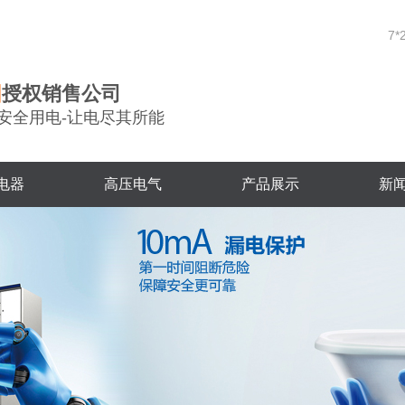
7*
团
授权销售公司
安全用电-让电尽其所能
电器
高压电气
产品展示
新