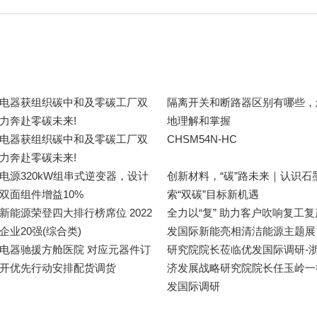
国际电器获组织碳中和及零碳工厂双
隔离开关和断路器区别有哪些，
力奔赴零碳未来!
地理解和掌握
电器获组织碳中和及零碳工厂双
CHSM54N-HC
力奔赴零碳未来!
际电源320kW组串式逆变器，设计
创新材料，“碳”路未来｜认识石
双面组件增益10%
索“双碳”目标新机遇
新能源荣登四大排行榜席位 2022
全力以“复” 助力客户吹响复工复
企业20强(综合类)
发国际新能亮相清洁能源主题展
发国际电器驰援方舱医院 对应元器件订
研究院院长莅临优发国际
开优先行动安排配货调货
济发展战略研究院院长任玉岭一
发国际调研