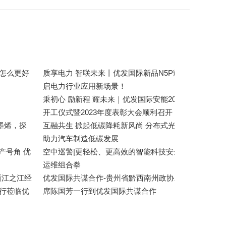
怎么更好
质享电力 智联未来丨优发国际新品N5P耀
启电力行业应用新场景！
秉初心 励新程 耀未来｜优发国际安能2024
开工仪式暨2023年度表彰大会顺利召开
墨烯，探
互融共生 掀起低碳降耗新风尚 分布式光伏
助力汽车制造低碳发展
产号角 优
空中巡警|更轻松、更高效的智能科技安全
运维组合拳
调研-浙江之江经
优发国际共谋合作-贵州省黔西南州政协主
行莅临优
席陈国芳一行到优发国际共谋合作