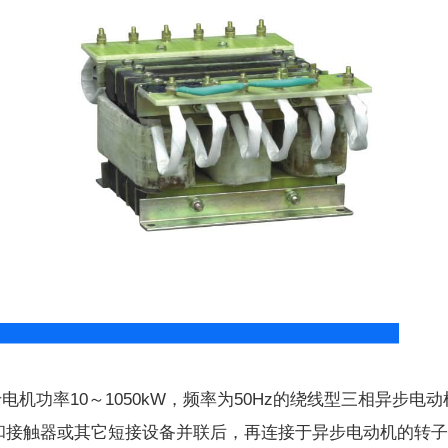
率10～1050kW，频率为50Hz的绕线型三相异步电动机不频繁
和接触器或其它短接设备并联后，再连接于异步电动机的转子