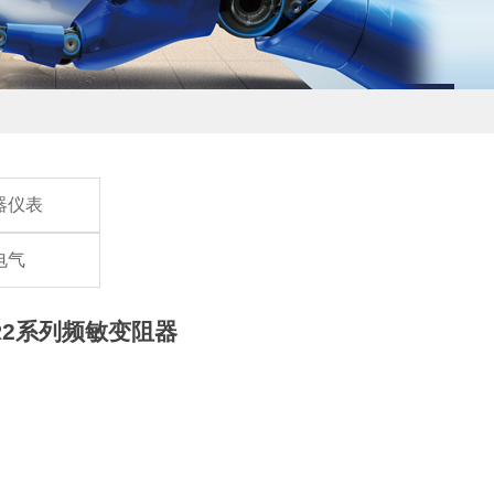
器仪表
电气
R2系列频敏变阻器