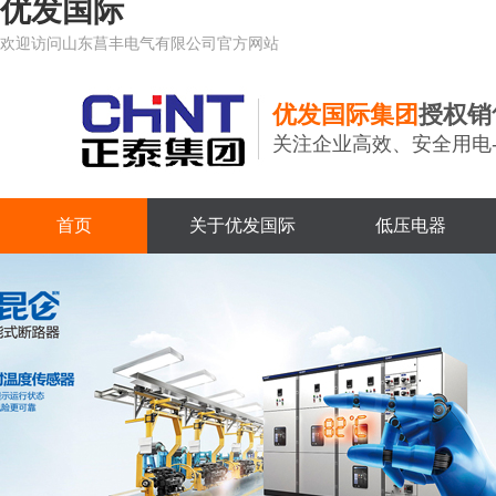
优发国际
欢迎访问山东菖丰电气有限公司官方网站
优发国际集团
授权销
关注企业高效、安全用电
首页
关于优发国际
低压电器