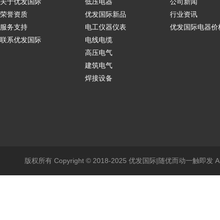
关于优发国际
低压电器
公司新闻
荣誉资质
优发国际新品
行业资讯
服务支持
电工仪器仪表
优发国际电器价
联系优发国际
电线电缆
高压电气
建筑电气
焊接设备
版权所有 Copyright © 2018-2025 优发国际|随优而动一触即发 All Ri