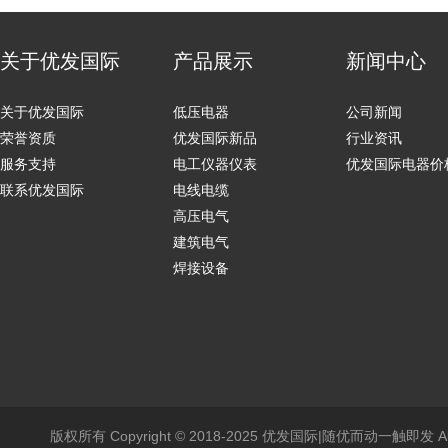
关于优发国际
产品展示
新闻中心
关于优发国际
低压电器
公司新闻
荣誉资质
优发国际新品
行业资讯
服务支持
电工仪器仪表
优发国际电器价
联系优发国际
电线电缆
高压电气
建筑电气
焊接设备
版权所有 Copyright © 2018-2025 优发国际|随优而动一触即发 All Ri