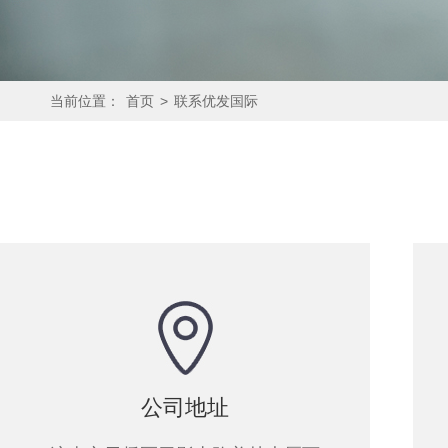
当前位置：
首页
>
联系优发国际
公司地址