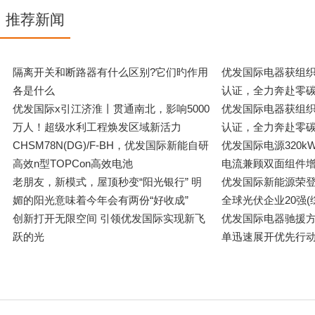
推荐新闻
隔离开关和断路器有什么区别?它们旳作用
优发国际电
各是什么
认证，全力奔赴零碳
优发国际x引江济淮丨贯通南北，影响5000
优发
万人！超级水利工程焕发区域新活力
认证，全力奔赴零碳
CHSM78N(DG)/F-BH，优发国际新能自研
优发国际电源
高效n型TOPCon高效电池
电流兼顾双面组件增
老朋友，新模式，屋顶秒变“阳光银行” 明
优发国际
媚的阳光意味着今年会有两份“好收成”
全球光伏企业20强(
创新打开无限空间 引领优发国际实现新飞
优发国际
跃的光
单迅速展开优先行